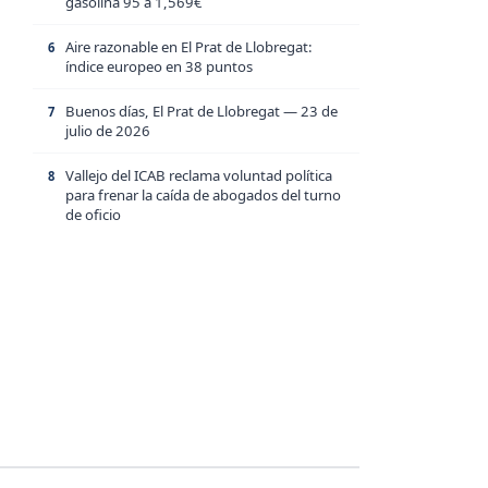
gasolina 95 a 1,569€
Aire razonable en El Prat de Llobregat:
6
índice europeo en 38 puntos
Buenos días, El Prat de Llobregat — 23 de
7
julio de 2026
Vallejo del ICAB reclama voluntad política
8
para frenar la caída de abogados del turno
de oficio