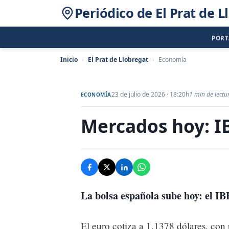
Periódico de El Prat de L
POR
Inicio
›
El Prat de Llobregat
›
Economía
23 de julio de 2026 · 18:20h
1 min de lectu
ECONOMÍA
Mercados hoy: I
La bolsa española sube hoy: el I
El euro cotiza a 1.1378 dólares, con