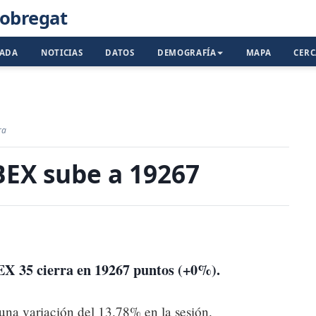
lobregat
TADA
NOTICIAS
DATOS
DEMOGRAFÍA
MAPA
CER
ra
BEX sube a 19267
BEX 35 cierra en
19267
puntos (+0%).
 una variación del 13.78% en la sesión.