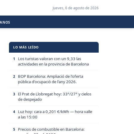
Jueves, 6 de agosto de 2026
CANOS
LO MÁS LEÍDO
Los turistas valoran con un 9,33 las
1
actividades en la provincia de Barcelona
BOP Barcelona: Ampliació de l'oferta
2
pública d'ocupació de l'any 2026.
El Prat de Llobregat hoy: 33°/27° y cielos
3
de despejado
Luz hoy: cara a 0,201 €/kWh — hora valle
4
a las 15:00
Precios de combustible en Barcelona:
5