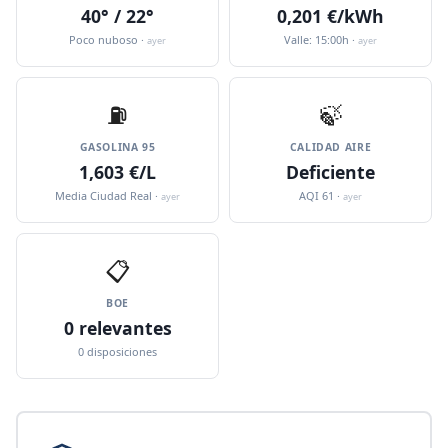
40° / 22°
0,201 €/kWh
Poco nuboso ·
Valle: 15:00h ·
ayer
ayer
⛽️
🍃
GASOLINA 95
CALIDAD AIRE
1,603 €/L
Deficiente
Media Ciudad Real ·
AQI 61 ·
ayer
ayer
📋
BOE
0 relevantes
0 disposiciones