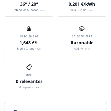
36° / 20°
0,201 €/kWh
Intervalos nubosos ·
Valle: 15:00h ·
ayer
ayer
⛽️
🍃
GASOLINA 95
CALIDAD AIRE
1,648 €/L
Razonable
Media Girona ·
AQI 40 ·
ayer
ayer
📋
BOE
0 relevantes
0 disposiciones