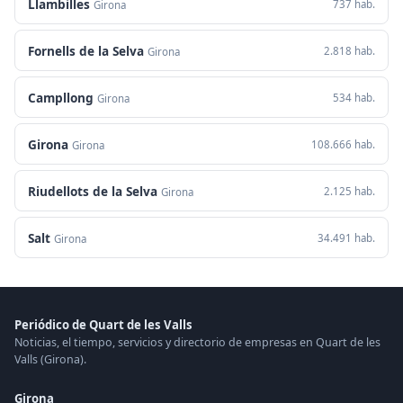
Llambilles
737 hab.
Girona
Fornells de la Selva
2.818 hab.
Girona
Campllong
534 hab.
Girona
Girona
108.666 hab.
Girona
Riudellots de la Selva
2.125 hab.
Girona
Salt
34.491 hab.
Girona
Periódico de Quart de les Valls
Noticias, el tiempo, servicios y directorio de empresas en Quart de les
Valls (Girona).
Girona