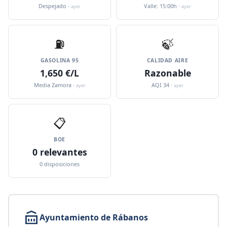
Despejado ·
Valle: 15:00h ·
ayer
ayer
⛽️
🍃
GASOLINA 95
CALIDAD AIRE
1,650 €/L
Razonable
Media Zamora ·
AQI 34 ·
ayer
ayer
📋
BOE
0 relevantes
0 disposiciones
Ayuntamiento de Rábanos