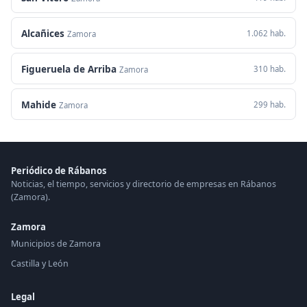
Alcañices
1.062 hab.
Zamora
Figueruela de Arriba
310 hab.
Zamora
Mahide
299 hab.
Zamora
Periódico de Rábanos
Noticias, el tiempo, servicios y directorio de empresas en Rábanos
(Zamora).
Zamora
Municipios de Zamora
Castilla y León
Legal