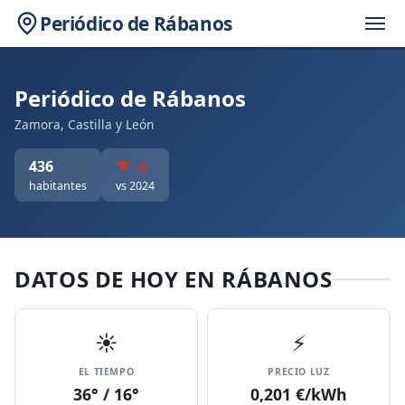
Periódico de Rábanos
Periódico de Rábanos
Zamora, Castilla y León
436
▼ -6
habitantes
vs 2024
DATOS DE HOY EN RÁBANOS
☀️
⚡
EL TIEMPO
PRECIO LUZ
36° / 16°
0,201 €/kWh