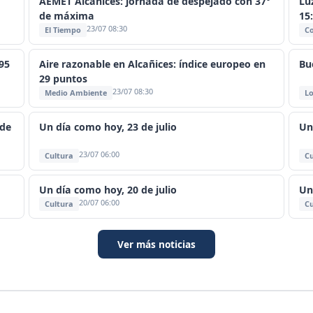
AEMET Alcañices: jornada de despejado con 37°
Lu
de máxima
15
23/07 08:30
El Tiempo
C
95
Aire razonable en Alcañices: índice europeo en
Bu
29 puntos
23/07 08:30
Medio Ambiente
Lo
 de
Un día como hoy, 23 de julio
Un
23/07 06:00
Cultura
Cu
Un día como hoy, 20 de julio
Un
20/07 06:00
Cultura
Cu
Ver más noticias