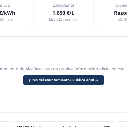
IO LUZ
GASOLINA 95
CALIDA
 €/kWh
1,650 €/L
Razo
:00h ·
Media Zamora ·
AQI 3
ayer
ayer
ntamiento de Alcañices aún no publica información oficial en este
¿Eres del ayuntamiento? Publica aquí →