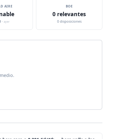
D AIRE
BOE
nable
0 relevantes
4 ·
0 disposiciones
ayer
 medio.