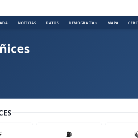
TADA
NOTICIAS
DATOS
DEMOGRAFÍA
MAPA
CER
ñices
CES
⚡
⛽️
