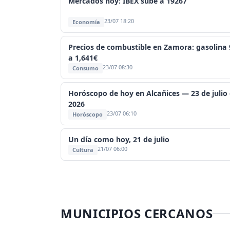
Mercados hoy: IBEX sube a 19267
23/07 18:20
Economía
Precios de combustible en Zamora: gasolina 
a 1,641€
23/07 08:30
Consumo
Horóscopo de hoy en Alcañices — 23 de julio
2026
23/07 06:10
Horóscopo
Un día como hoy, 21 de julio
21/07 06:00
Cultura
MUNICIPIOS CERCANOS