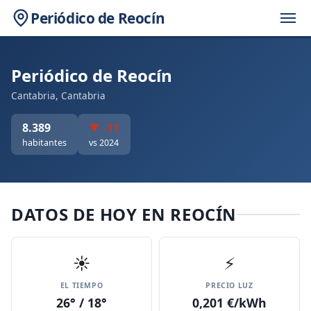
Periódico de Reocín
Periódico de Reocín
Cantabria, Cantabria
8.389
▼ -11
habitantes
vs 2024
DATOS DE HOY EN REOCÍN
☀️
⚡
EL TIEMPO
PRECIO LUZ
26° / 18°
0,201 €/kWh