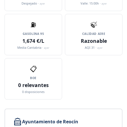
Despejado ·
Valle: 15:00h ·
ayer
ayer
⛽️
🍃
GASOLINA 95
CALIDAD AIRE
1,674 €/L
Razonable
Media Cantabria ·
AQI 31 ·
ayer
ayer
📋
BOE
0 relevantes
0 disposiciones
Ayuntamiento de Reocín