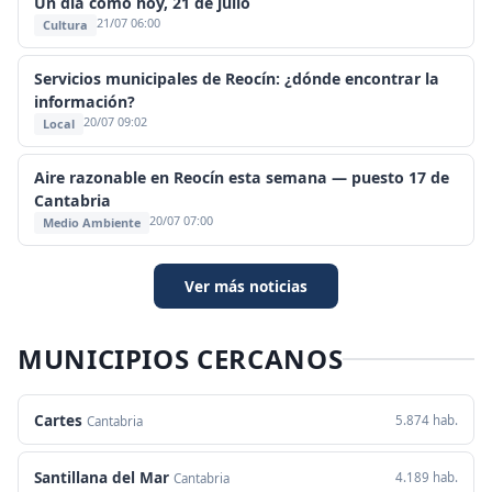
Un día como hoy, 21 de julio
21/07 06:00
Cultura
Servicios municipales de Reocín: ¿dónde encontrar la
información?
20/07 09:02
Local
Aire razonable en Reocín esta semana — puesto 17 de
Cantabria
20/07 07:00
Medio Ambiente
Ver más noticias
MUNICIPIOS CERCANOS
Cartes
5.874 hab.
Cantabria
Santillana del Mar
4.189 hab.
Cantabria