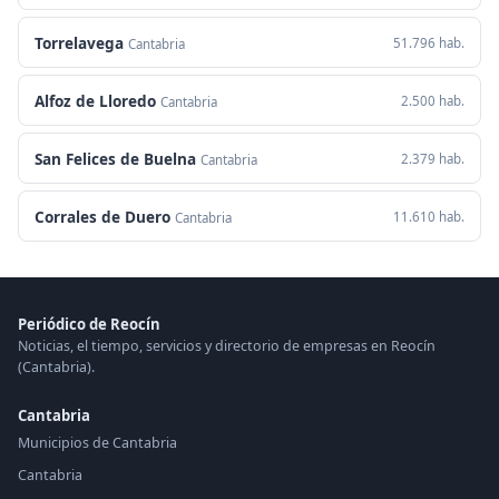
Torrelavega
51.796 hab.
Cantabria
Alfoz de Lloredo
2.500 hab.
Cantabria
San Felices de Buelna
2.379 hab.
Cantabria
Corrales de Duero
11.610 hab.
Cantabria
Periódico de Reocín
Noticias, el tiempo, servicios y directorio de empresas en Reocín
(Cantabria).
Cantabria
Municipios de Cantabria
Cantabria