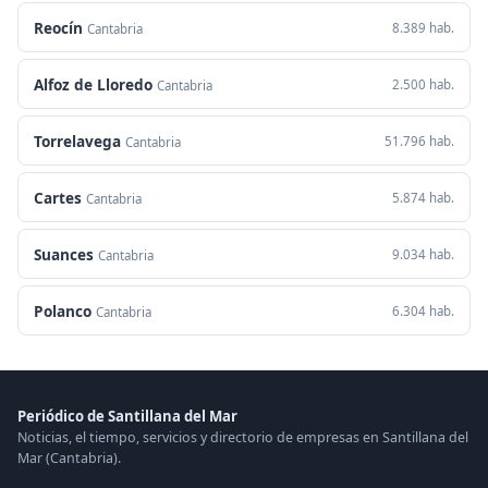
Reocín
8.389 hab.
Cantabria
Alfoz de Lloredo
2.500 hab.
Cantabria
Torrelavega
51.796 hab.
Cantabria
Cartes
5.874 hab.
Cantabria
Suances
9.034 hab.
Cantabria
Polanco
6.304 hab.
Cantabria
Periódico de Santillana del Mar
Noticias, el tiempo, servicios y directorio de empresas en Santillana del
Mar (Cantabria).