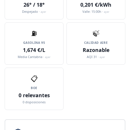
26° / 18°
0,201 €/kWh
Despejado ·
Valle: 15:00h ·
ayer
ayer
⛽️
🍃
GASOLINA 95
CALIDAD AIRE
1,674 €/L
Razonable
Media Cantabria ·
AQI 31 ·
ayer
ayer
📋
BOE
0 relevantes
0 disposiciones