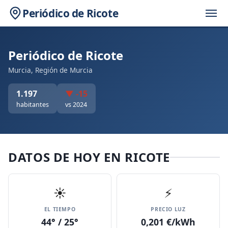
Periódico de Ricote
Periódico de Ricote
Murcia, Región de Murcia
1.197
▼ -15
habitantes
vs 2024
DATOS DE HOY EN RICOTE
☀️
⚡
EL TIEMPO
PRECIO LUZ
44° / 25°
0,201 €/kWh