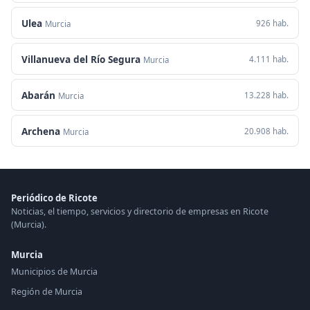
Ulea
926 hab.
Murcia
Villanueva del Río Segura
4.111 hab.
Murcia
Abarán
13.228 hab.
Murcia
Archena
20.908 hab.
Murcia
Periódico de Ricote
Noticias, el tiempo, servicios y directorio de empresas en Ricote
(Murcia).
Murcia
Municipios de Murcia
Región de Murcia