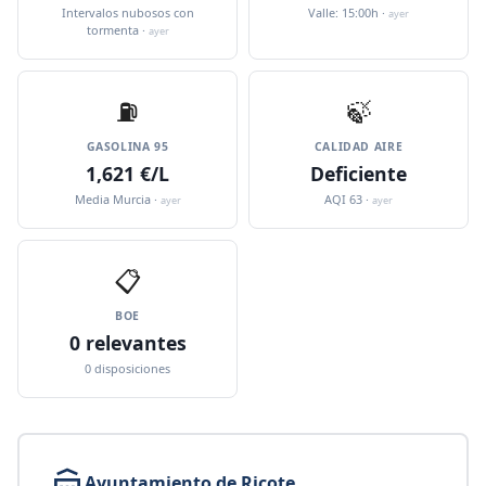
Intervalos nubosos con
Valle: 15:00h ·
ayer
tormenta ·
ayer
⛽️
🍃
GASOLINA 95
CALIDAD AIRE
1,621 €/L
Deficiente
Media Murcia ·
AQI 63 ·
ayer
ayer
📋
BOE
0 relevantes
0 disposiciones
Ayuntamiento de Ricote