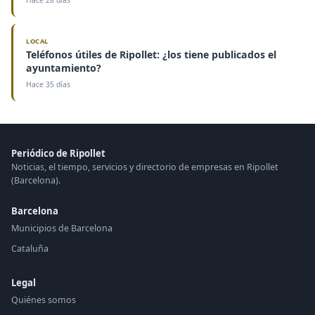
Hace 28 días
LOCAL
Teléfonos útiles de Ripollet: ¿los tiene publicados el
ayuntamiento?
Hace 35 días
Periódico de Ripollet
Noticias, el tiempo, servicios y directorio de empresas en Ripollet
(Barcelona).
Barcelona
Municipios de Barcelona
Cataluña
Legal
Quiénes somos