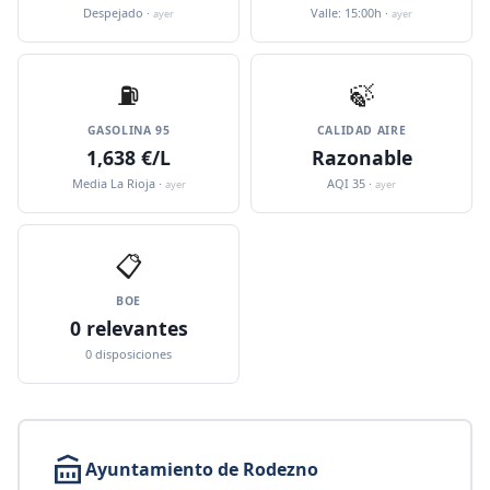
Despejado ·
Valle: 15:00h ·
ayer
ayer
⛽️
🍃
GASOLINA 95
CALIDAD AIRE
1,638 €/L
Razonable
Media La Rioja ·
AQI 35 ·
ayer
ayer
📋
BOE
0 relevantes
0 disposiciones
Ayuntamiento de Rodezno