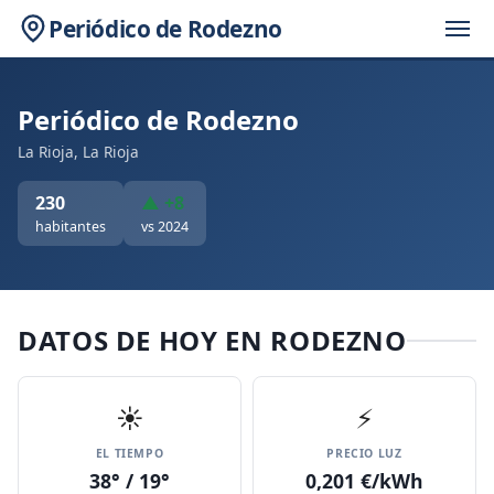
Periódico de Rodezno
Periódico de Rodezno
La Rioja, La Rioja
230
▲ +8
habitantes
vs 2024
DATOS DE HOY EN RODEZNO
☀️
⚡
EL TIEMPO
PRECIO LUZ
38° / 19°
0,201 €/kWh