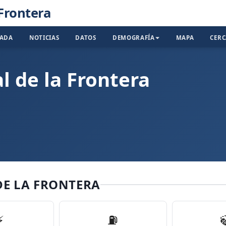
 Frontera
TADA
NOTICIAS
DATOS
DEMOGRAFÍA
MAPA
CER
l de la Frontera
DE LA FRONTERA
⚡
⛽️
