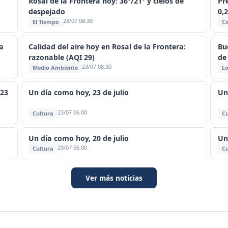
Rosal de la Frontera hoy: 36°/21° y cielos de
Pre
despejado
0,
23/07 08:30
El Tiempo
C
a
Calidad del aire hoy en Rosal de la Frontera:
Bu
razonable (AQI 29)
de
23/07 08:30
Medio Ambiente
Lo
 23
Un día como hoy, 23 de julio
Un
23/07 06:00
Cultura
Cu
Un día como hoy, 20 de julio
Un
20/07 06:00
Cultura
Cu
Ver más noticias