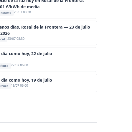
cio de la luz hoy en Rosal de la Frontera:
201 €/kWh de media
23/07 08:30
onsumo
enos días, Rosal de la Frontera — 23 de julio
 2026
23/07 08:30
cal
 día como hoy, 22 de julio
22/07 06:00
ltura
 día como hoy, 19 de julio
19/07 06:00
ltura