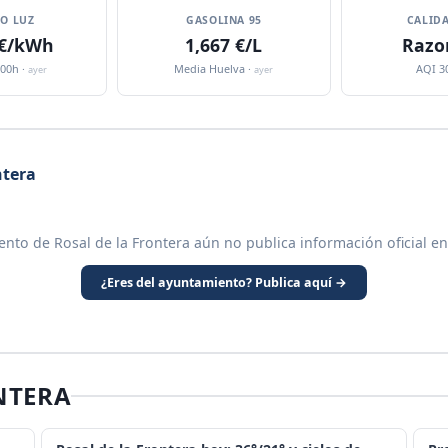
IO LUZ
GASOLINA 95
CALIDA
 €/kWh
1,667 €/L
Razo
:00h ·
Media Huelva ·
AQI 3
ayer
ayer
ntera
ento de Rosal de la Frontera aún no publica información oficial en
¿Eres del ayuntamiento? Publica aquí →
NTERA