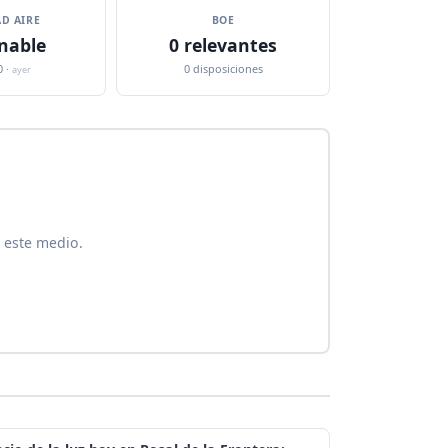
D AIRE
BOE
nable
0 relevantes
0 ·
0 disposiciones
ayer
 este medio.