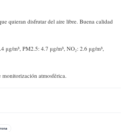
que quieran disfrutar del aire libre. Buena calidad
8.4 μg/m³, PM2.5: 4.7 μg/m³, NO₂: 2.6 μg/m³,
 monitorización atmosférica.
irona