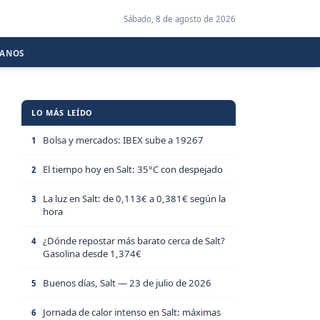
Sábado, 8 de agosto de 2026
CANOS
LO MÁS LEÍDO
Bolsa y mercados: IBEX sube a 19267
1
El tiempo hoy en Salt: 35°C con despejado
2
La luz en Salt: de 0,113€ a 0,381€ según la
3
hora
¿Dónde repostar más barato cerca de Salt?
4
Gasolina desde 1,374€
Buenos días, Salt — 23 de julio de 2026
5
Jornada de calor intenso en Salt: máximas
6