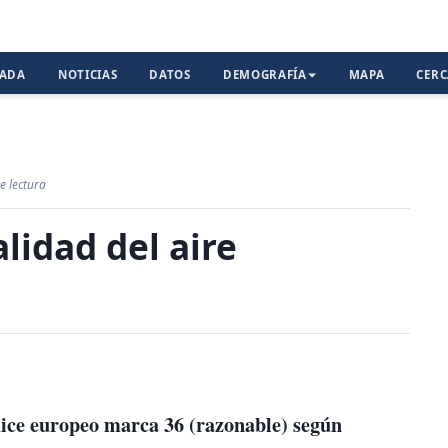
TADA
NOTICIAS
DATOS
DEMOGRAFÍA
MAPA
CER
e lectura
alidad del aire
dice europeo marca 36 (razonable) según