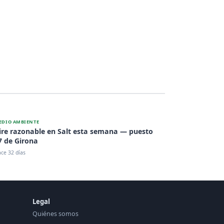
EDIO AMBIENTE
ire razonable en Salt esta semana — puesto
7 de Girona
ce 32 días
Legal
Quiénes somos