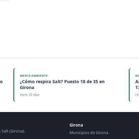
MEDIO AMBIENTE
M
to
¿Cómo respira Salt? Puesto 18 de 35 en
A
Girona
1
Hace 25 días
Ha
Girona
 Salt (Girona).
Municipios de Girona