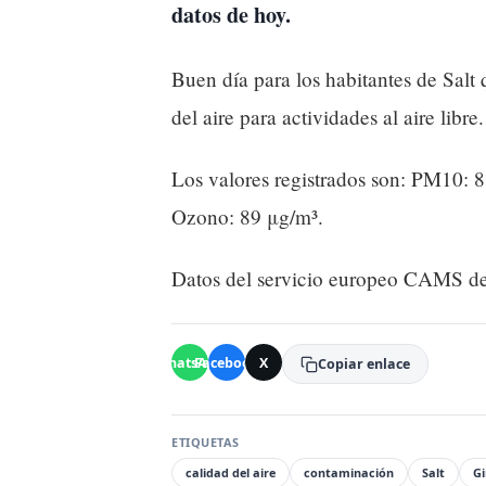
datos de hoy.
Buen día para los habitantes de Salt 
del aire para actividades al aire libre.
Los valores registrados son: PM10: 
Ozono: 89 μg/m³.
Datos del servicio europeo CAMS de
WhatsApp
Facebook
X
Copiar enlace
ETIQUETAS
calidad del aire
contaminación
Salt
G