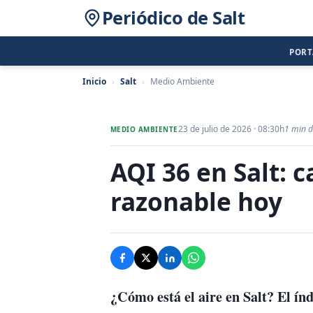
Periódico de Salt
POR
Inicio
›
Salt
›
Medio Ambiente
23 de julio de 2026 · 08:30h
1 min d
MEDIO AMBIENTE
AQI 36 en Salt: c
razonable hoy
¿Cómo está el aire en Salt? El ín