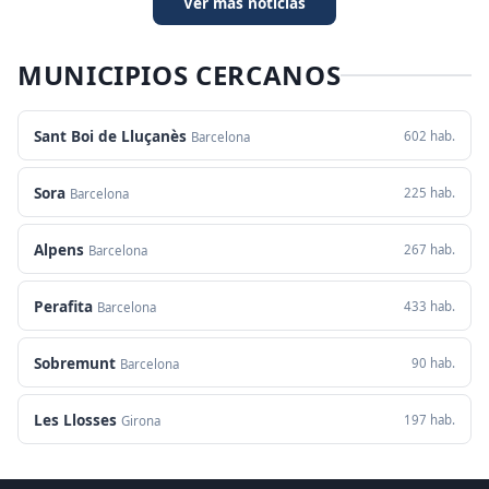
Ver más noticias
MUNICIPIOS CERCANOS
Sant Boi de Lluçanès
602 hab.
Barcelona
Sora
225 hab.
Barcelona
Alpens
267 hab.
Barcelona
Perafita
433 hab.
Barcelona
Sobremunt
90 hab.
Barcelona
Les Llosses
197 hab.
Girona