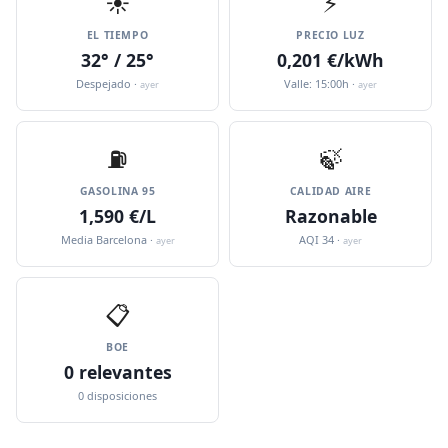
☀️
⚡
EL TIEMPO
PRECIO LUZ
32° / 25°
0,201 €/kWh
Despejado ·
Valle: 15:00h ·
ayer
ayer
⛽️
🍃
GASOLINA 95
CALIDAD AIRE
1,590 €/L
Razonable
Media Barcelona ·
AQI 34 ·
ayer
ayer
📋
BOE
0 relevantes
0 disposiciones