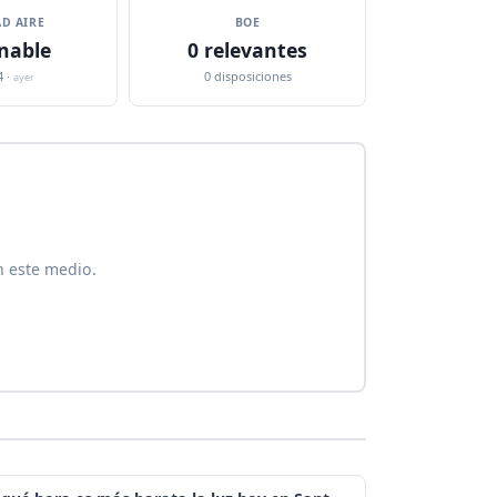
D AIRE
BOE
nable
0 relevantes
4 ·
0 disposiciones
ayer
n este medio.