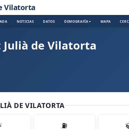
e Vilatorta
TADA
NOTICIAS
DATOS
DEMOGRAFÍA
MAPA
CER
 Julià de Vilatorta
LIÀ DE VILATORTA
⚡
⛽️
