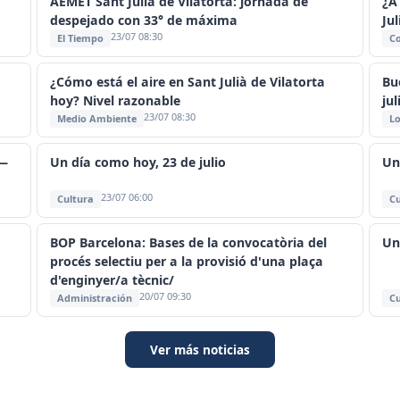
AEMET Sant Julià de Vilatorta: jornada de
¿A
despejado con 33° de máxima
Jul
23/07 08:30
El Tiempo
C
¿Cómo está el aire en Sant Julià de Vilatorta
Bu
hoy? Nivel razonable
jul
23/07 08:30
Medio Ambiente
Lo
 —
Un día como hoy, 23 de julio
Un
23/07 06:00
Cultura
Cu
BOP Barcelona: Bases de la convocatòria del
Un
procés selectiu per a la provisió d'una plaça
d'enginyer/a tècnic/
20/07 09:30
Administración
Cu
Ver más noticias