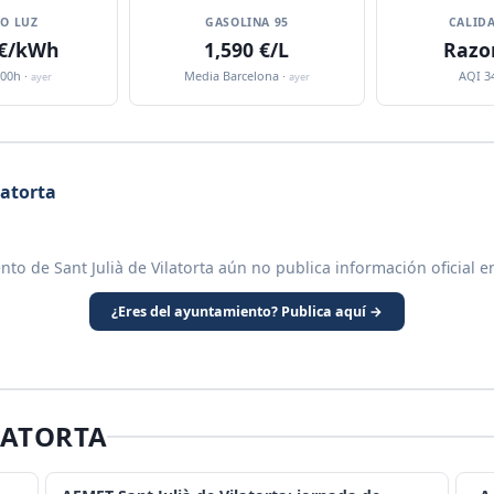
IO LUZ
GASOLINA 95
CALIDA
 €/kWh
1,590 €/L
Razo
:00h ·
Media Barcelona ·
AQI 3
ayer
ayer
latorta
nto de Sant Julià de Vilatorta aún no publica información oficial e
¿Eres del ayuntamiento? Publica aquí →
LATORTA