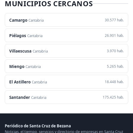
MUNICIPIOS CERCANOS
Camargo
30.577 hab.
Cantabria
Piélagos
26.901 hab.
Cantabria
Villaescusa
3.970 hab.
Cantabria
Miengo
5.265 hab.
Cantabria
El Astillero
18.448 hab.
Cantabria
Santander
175.425 hab.
Cantabria
Periódico de Santa Cruz de Bezana
Noticias, el tiempo, servicios y directorio de empresas en Santa Cruz