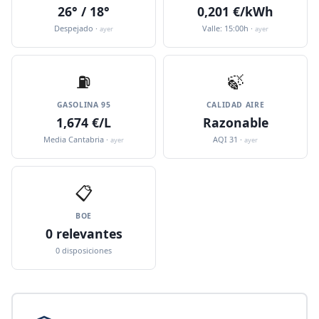
26° / 18°
0,201 €/kWh
Despejado ·
Valle: 15:00h ·
ayer
ayer
⛽️
🍃
GASOLINA 95
CALIDAD AIRE
1,674 €/L
Razonable
Media Cantabria ·
AQI 31 ·
ayer
ayer
📋
BOE
0 relevantes
0 disposiciones