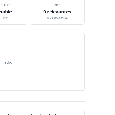
D AIRE
BOE
nable
0 relevantes
1 ·
0 disposiciones
ayer
e medio.