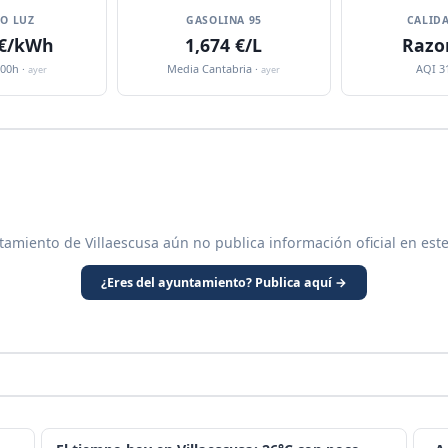
IO LUZ
GASOLINA 95
CALIDA
 €/kWh
1,674 €/L
Razo
:00h ·
Media Cantabria ·
AQI 3
ayer
ayer
tamiento de Villaescusa aún no publica información oficial en est
¿Eres del ayuntamiento? Publica aquí →