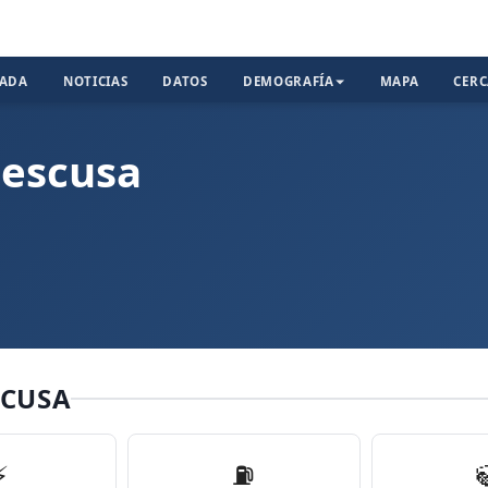
TADA
NOTICIAS
DATOS
DEMOGRAFÍA
MAPA
CER
aescusa
SCUSA
⚡
⛽️
