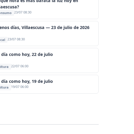
 qué hora es más barata la luz hoy en
llaescusa?
23/07 08:30
onsumo
enos días, Villaescusa — 23 de julio de 2026
23/07 08:30
cal
 día como hoy, 22 de julio
22/07 06:00
ltura
 día como hoy, 19 de julio
19/07 06:00
ltura