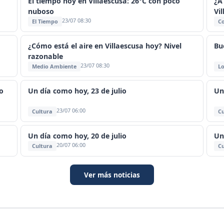
El tiempo hoy en Villaescusa: 26°C con poco
¿A
nuboso
Vi
23/07 08:30
El Tiempo
C
¿Cómo está el aire en Villaescusa hoy? Nivel
Bu
razonable
23/07 08:30
Medio Ambiente
Lo
o
Un día como hoy, 23 de julio
Un
23/07 06:00
Cultura
Cu
Un día como hoy, 20 de julio
Un
20/07 06:00
Cultura
Cu
Ver más noticias