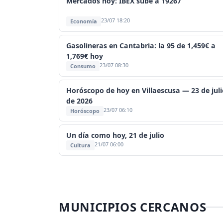
Mercados hoy: IBEX sube a 19267
23/07 18:20
Economía
Gasolineras en Cantabria: la 95 de 1,459€ a
1,769€ hoy
23/07 08:30
Consumo
Horóscopo de hoy en Villaescusa — 23 de juli
de 2026
23/07 06:10
Horóscopo
Un día como hoy, 21 de julio
21/07 06:00
Cultura
MUNICIPIOS CERCANOS