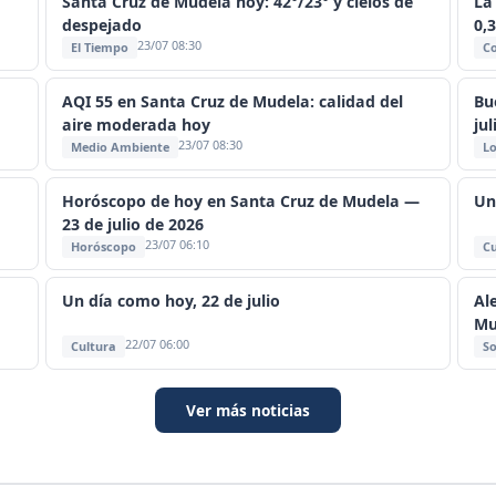
Santa Cruz de Mudela hoy: 42°/23° y cielos de
La
despejado
0,
23/07 08:30
El Tiempo
C
AQI 55 en Santa Cruz de Mudela: calidad del
Bu
aire moderada hoy
jul
23/07 08:30
Medio Ambiente
Lo
Horóscopo de hoy en Santa Cruz de Mudela —
Un
23 de julio de 2026
23/07 06:10
Horóscopo
Cu
Un día como hoy, 22 de julio
Al
Mu
22/07 06:00
Cultura
So
Ver más noticias