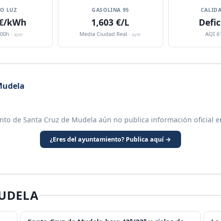
IO LUZ
GASOLINA 95
CALIDA
 €/kWh
1,603 €/L
Defic
:00h ·
Media Ciudad Real ·
AQI 6
ayer
ayer
Mudela
nto de Santa Cruz de Mudela aún no publica información oficial e
¿Eres del ayuntamiento? Publica aquí →
MUDELA