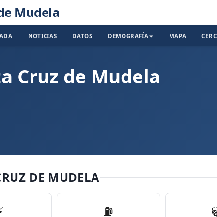
 de Mudela
TADA
NOTICIAS
DATOS
DEMOGRAFÍA
MAPA
CER
ta Cruz de Mudela
CRUZ DE MUDELA
⚡
⛽️
