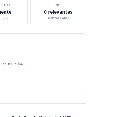
D AIRE
BOE
iente
0 relevantes
1 ·
0 disposiciones
ayer
n este medio.