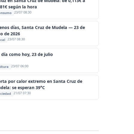
 luz en Santa Cruz de Mudela: de 0,113€ a
381€ según la hora
23/07 08:30
onsumo
enos días, Santa Cruz de Mudela — 23 de
io de 2026
23/07 08:30
cal
 día como hoy, 23 de julio
23/07 06:00
ltura
erta por calor extremo en Santa Cruz de
dela: se esperan 39°C
21/07 07:30
ciedad