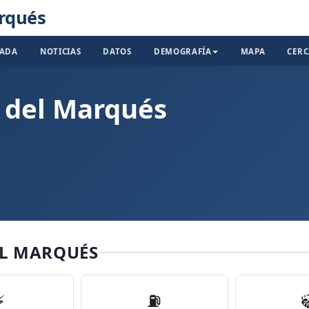
arqués
TADA
NOTICIAS
DATOS
DEMOGRAFÍA
MAPA
CER
o del Marqués
EL MARQUÉS
⚡
⛽️
