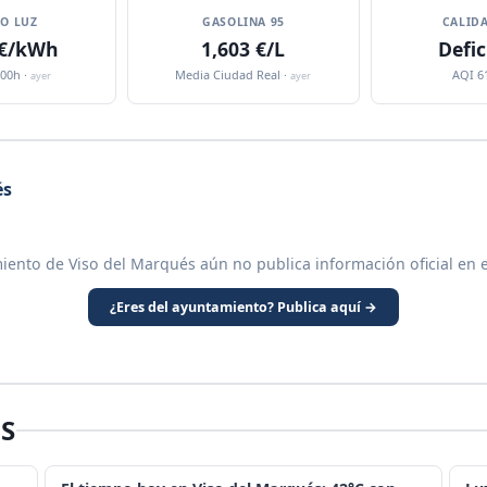
IO LUZ
GASOLINA 95
CALIDA
 €/kWh
1,603 €/L
Defic
:00h ·
Media Ciudad Real ·
AQI 6
ayer
ayer
és
iento de Viso del Marqués aún no publica información oficial en 
¿Eres del ayuntamiento? Publica aquí →
S