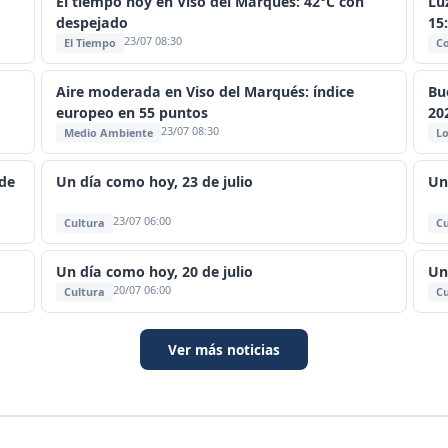
El tiempo hoy en Viso del Marqués: 42°C con
Lu
despejado
15
23/07 08:30
El Tiempo
C
Aire moderada en Viso del Marqués: índice
Bu
europeo en 55 puntos
20
23/07 08:30
Medio Ambiente
Lo
de
Un día como hoy, 23 de julio
Un
23/07 06:00
Cultura
Cu
Un día como hoy, 20 de julio
Un
20/07 06:00
Cultura
Cu
Ver más noticias