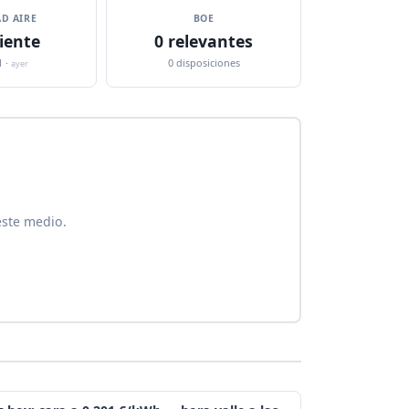
D AIRE
BOE
iente
0 relevantes
1 ·
0 disposiciones
ayer
este medio.