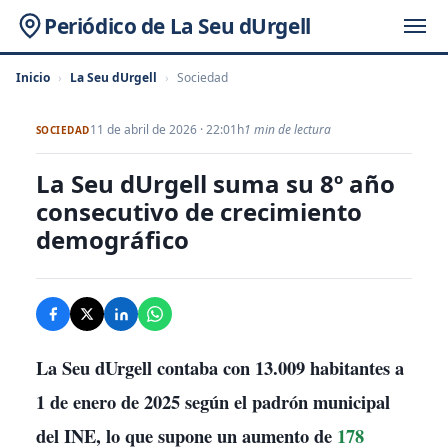
Periódico de La Seu dUrgell
Inicio
›
La Seu dUrgell
›
Sociedad
11 de abril de 2026 · 22:01h
1 min de lectura
SOCIEDAD
La Seu dUrgell suma su 8º año
consecutivo de crecimiento
demográfico
La Seu dUrgell
contaba con
13.009 habitantes
a
1 de enero de 2025 según el padrón municipal
del INE, lo que supone un aumento de
178