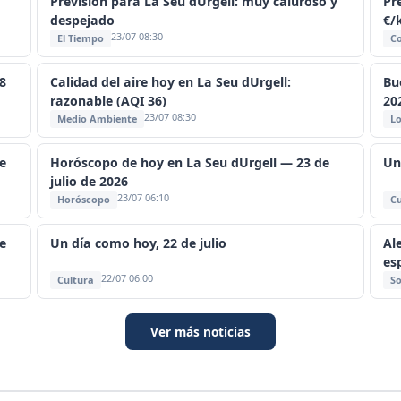
Previsión para La Seu dUrgell: muy caluroso y
Pre
despejado
€/
23/07 08:30
El Tiempo
C
8
Calidad del aire hoy en La Seu dUrgell:
Bu
razonable (AQI 36)
20
23/07 08:30
Medio Ambiente
Lo
e
Horóscopo de hoy en La Seu dUrgell — 23 de
Un
julio de 2026
23/07 06:10
Horóscopo
Cu
e
Un día como hoy, 22 de julio
Al
es
22/07 06:00
Cultura
So
Ver más noticias