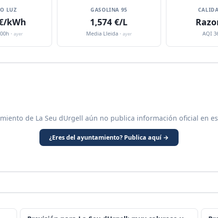
IO LUZ
GASOLINA 95
CALIDA
 €/kWh
1,574 €/L
Razo
:00h ·
Media Lleida ·
AQI 3
ayer
ayer
miento de La Seu dUrgell aún no publica información oficial en e
¿Eres del ayuntamiento? Publica aquí →