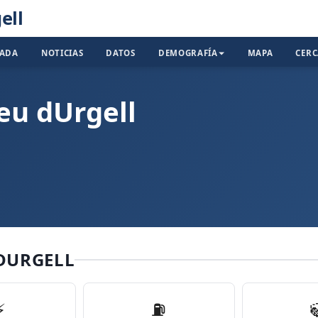
ell
TADA
NOTICIAS
DATOS
DEMOGRAFÍA
MAPA
CER
eu dUrgell
 DURGELL
⚡
⛽️
