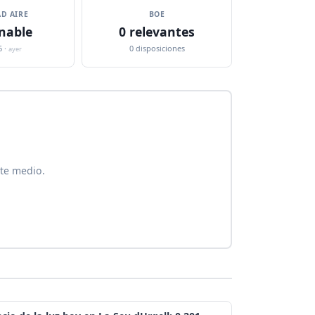
D AIRE
BOE
nable
0 relevantes
6 ·
0 disposiciones
ayer
ste medio.