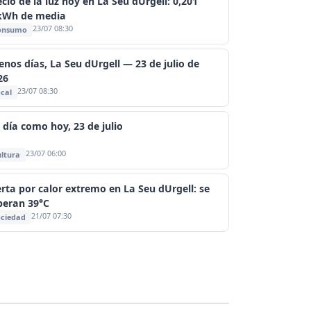
cio de la luz hoy en La Seu dUrgell: 0,201
kWh de media
23/07 08:30
onsumo
enos días, La Seu dUrgell — 23 de julio de
26
23/07 08:30
cal
 día como hoy, 23 de julio
23/07 06:00
ltura
erta por calor extremo en La Seu dUrgell: se
peran 39°C
21/07 07:30
ciedad