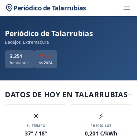
Periódico de Talarrubias
Periódico de Talarrubias
Badajoz, Extremadura
3.251
▼ -8
habitantes
vs 2024
DATOS DE HOY EN TALARRUBIAS
☀️
⚡
EL TIEMPO
PRECIO LUZ
37° / 18°
0,201 €/kWh