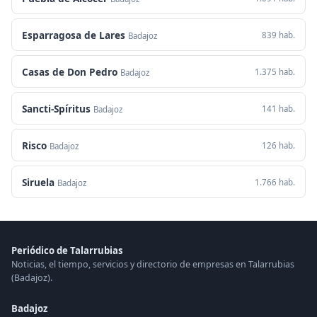
Esparragosa de Lares
839 hab.
Badajoz
Casas de Don Pedro
1.375 hab.
Badajoz
Sancti-Spíritus
141 hab.
Badajoz
Risco
126 hab.
Badajoz
Siruela
1.766 hab.
Badajoz
Periódico de Talarrubias
Noticias, el tiempo, servicios y directorio de empresas en Talarrubias
(Badajoz).
Badajoz