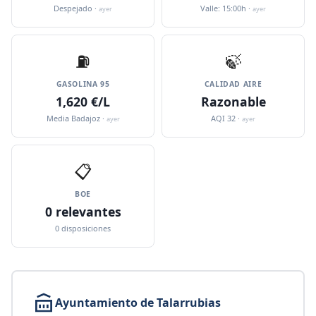
Despejado ·
Valle: 15:00h ·
ayer
ayer
⛽️
🍃
GASOLINA 95
CALIDAD AIRE
1,620 €/L
Razonable
Media Badajoz ·
AQI 32 ·
ayer
ayer
📋
BOE
0 relevantes
0 disposiciones
Ayuntamiento de Talarrubias