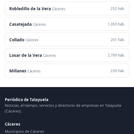
Robledillo de la Vera
252 hab.
Cáceres
Casatejada
1.393 hab.
Cáceres
Collado
201 hab.
Cáceres
Losar de la Vera
2.799 hab.
Cáceres
Millanes
239 hab.
Cáceres
Periódico de Talayuela
Noticias, el tiempo, servicios y directorio de empresas en Talayuela
(Cáceres).
Cáceres
Municipios de Cáceres