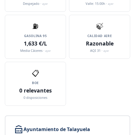
Despejado ·
Valle: 15:00h ·
ayer
ayer
⛽️
🍃
GASOLINA 95
CALIDAD AIRE
1,633 €/L
Razonable
Media Cáceres ·
AQI 31 ·
ayer
ayer
📋
BOE
0 relevantes
0 disposiciones
Ayuntamiento de Talayuela