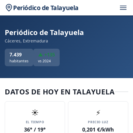
Periódico de Talayuela
Periódico de Talayuela
Cáceres, Extremadura
7.439
▲ +135
habitantes
vs 2024
DATOS DE HOY EN TALAYUELA
☀️
⚡
EL TIEMPO
PRECIO LUZ
36° / 19°
0,201 €/kWh