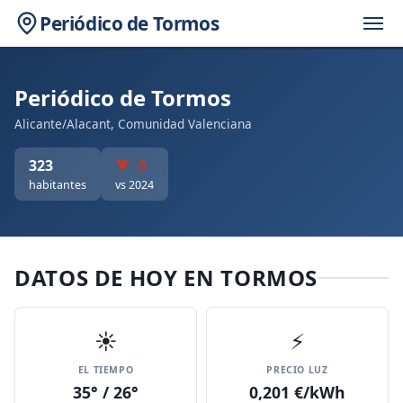
Periódico de Tormos
Periódico de Tormos
Alicante/Alacant, Comunidad Valenciana
323
▼ -5
habitantes
vs 2024
DATOS DE HOY EN TORMOS
☀️
⚡
EL TIEMPO
PRECIO LUZ
35° / 26°
0,201 €/kWh