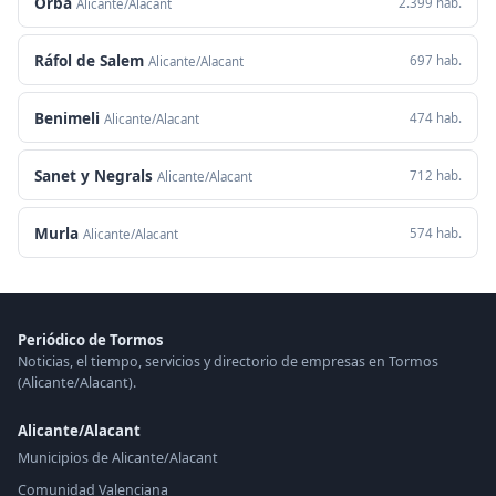
Orba
2.399 hab.
Alicante/Alacant
Ráfol de Salem
697 hab.
Alicante/Alacant
Benimeli
474 hab.
Alicante/Alacant
Sanet y Negrals
712 hab.
Alicante/Alacant
Murla
574 hab.
Alicante/Alacant
Periódico de Tormos
Noticias, el tiempo, servicios y directorio de empresas en Tormos
(Alicante/Alacant).
Alicante/Alacant
Municipios de Alicante/Alacant
Comunidad Valenciana