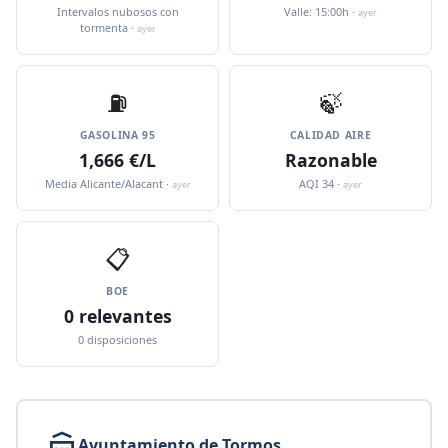
Intervalos nubosos con
Valle: 15:00h ·
ayer
tormenta ·
ayer
⛽️
🍃
GASOLINA 95
CALIDAD AIRE
1,666 €/L
Razonable
Media Alicante/Alacant ·
AQI 34 ·
ayer
ayer
📋
BOE
0 relevantes
0 disposiciones
Ayuntamiento de Tormos