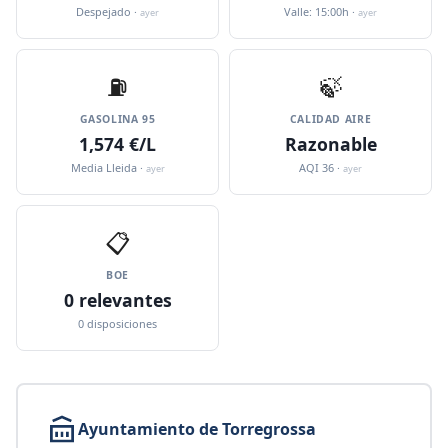
Despejado ·
Valle: 15:00h ·
ayer
ayer
⛽️
🍃
GASOLINA 95
CALIDAD AIRE
1,574 €/L
Razonable
Media Lleida ·
AQI 36 ·
ayer
ayer
📋
BOE
0 relevantes
0 disposiciones
Ayuntamiento de Torregrossa