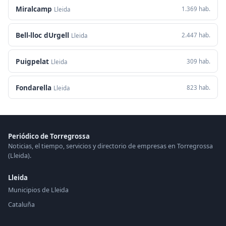
Miralcamp
1.369 hab.
Lleida
Bell-lloc dUrgell
2.447 hab.
Lleida
Puigpelat
309 hab.
Lleida
Fondarella
823 hab.
Lleida
Periódico de Torregrossa
Noticias, el tiempo, servicios y directorio de empresas en Torregrossa
(Lleida).
Lleida
Municipios de Lleida
Cataluña