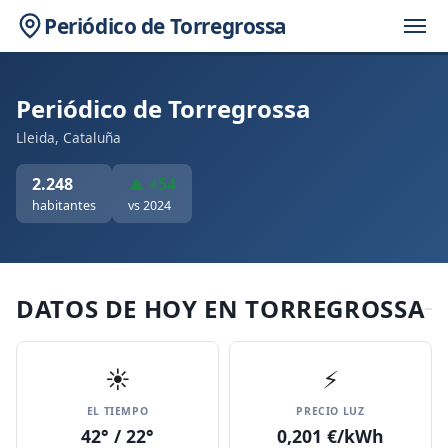
Periódico de Torregrossa
Periódico de Torregrossa
Lleida, Cataluña
2.248
▲ +54
habitantes
vs 2024
DATOS DE HOY EN TORREGROSSA
☀️
⚡
EL TIEMPO
PRECIO LUZ
42° / 22°
0,201 €/kWh