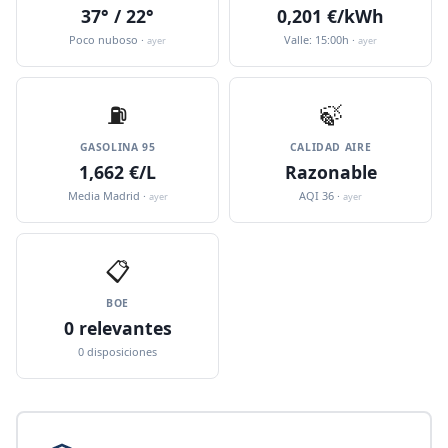
37° / 22°
0,201 €/kWh
Poco nuboso ·
Valle: 15:00h ·
ayer
ayer
⛽️
🍃
GASOLINA 95
CALIDAD AIRE
1,662 €/L
Razonable
Media Madrid ·
AQI 36 ·
ayer
ayer
📋
BOE
0 relevantes
0 disposiciones