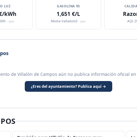
IO LUZ
GASOLINA 95
CALIDA
 €/kWh
1,651 €/L
Razo
:00h ·
Media Valladolid ·
AQI 2
ayer
ayer
mpos
ento de Villalón de Campos aún no publica información oficial en
¿Eres del ayuntamiento? Publica aquí →
MPOS