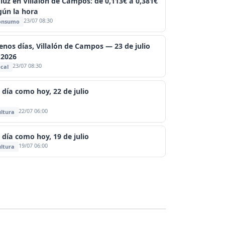
 luz en Villalón de Campos: de 0,113€ a 0,381€
gún la hora
23/07 08:30
onsumo
enos días, Villalón de Campos — 23 de julio
 2026
23/07 08:30
cal
 día como hoy, 22 de julio
22/07 06:00
ltura
 día como hoy, 19 de julio
19/07 06:00
ltura