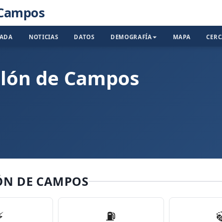
e Campos
TADA
NOTICIAS
DATOS
DEMOGRAFÍA
MAPA
CER
lalón de Campos
ÓN DE CAMPOS
⚡
⛽️
