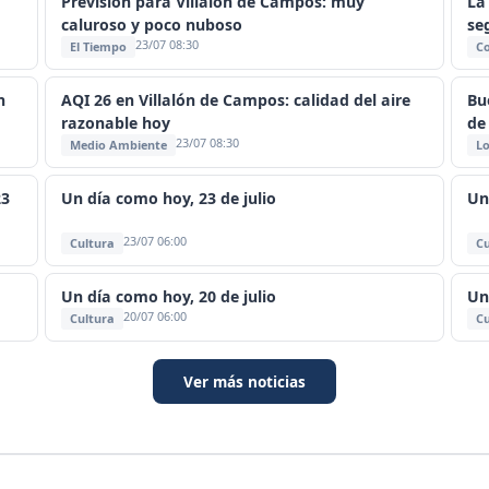
Previsión para Villalón de Campos: muy
La
caluroso y poco nuboso
se
23/07 08:30
El Tiempo
C
n
AQI 26 en Villalón de Campos: calidad del aire
Bu
razonable hoy
de
23/07 08:30
Medio Ambiente
Lo
23
Un día como hoy, 23 de julio
Un
23/07 06:00
Cultura
Cu
Un día como hoy, 20 de julio
Un
20/07 06:00
Cultura
Cu
Ver más noticias