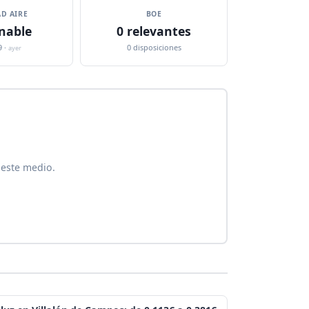
D AIRE
BOE
nable
0 relevantes
9 ·
0 disposiciones
ayer
 este medio.