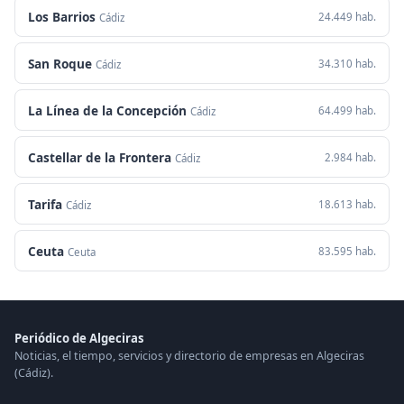
Los Barrios
24.449 hab.
Cádiz
San Roque
34.310 hab.
Cádiz
La Línea de la Concepción
64.499 hab.
Cádiz
Castellar de la Frontera
2.984 hab.
Cádiz
Tarifa
18.613 hab.
Cádiz
Ceuta
83.595 hab.
Ceuta
Periódico de Algeciras
Noticias, el tiempo, servicios y directorio de empresas en Algeciras
(Cádiz).