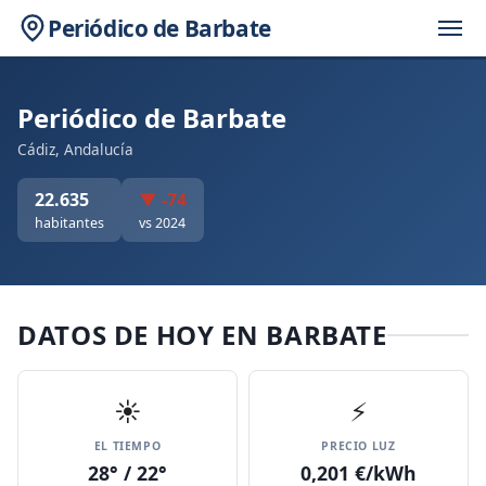
Periódico de Barbate
Periódico de Barbate
Cádiz, Andalucía
22.635
▼ -74
habitantes
vs 2024
DATOS DE HOY EN BARBATE
☀️
⚡
EL TIEMPO
PRECIO LUZ
28° / 22°
0,201 €/kWh