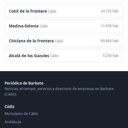
Conil de la Frontera
24.102 hab.
Cádiz
Medina-Sidonia
11.838 hab.
Cádiz
Chiclana de la Frontera
90.864 hab.
Cádiz
Alcalá de los Gazules
5.230 hab.
Cádiz
Periódico de Barbate
Noticias, el tiempo, servicios y directorio de empresas en Barbate
(Cádiz).
Cádiz
Municipios de Cádiz
Andalucía