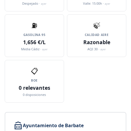
Despejado ·
Valle: 15:00h ·
ayer
ayer
⛽️
🍃
GASOLINA 95
CALIDAD AIRE
1,656 €/L
Razonable
Media Cádiz ·
AQI 30 ·
ayer
ayer
📋
BOE
0 relevantes
0 disposiciones
Ayuntamiento de Barbate