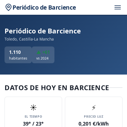
Periódico de Barcience
Periódico de Barcience
Toledo, Castilla-La Mancha
1.110
▲ +61
habitantes
vs 2024
DATOS DE HOY EN BARCIENCE
☀️
⚡
EL TIEMPO
PRECIO LUZ
39° / 23°
0,201 €/kWh