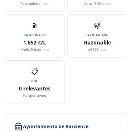
Poco nuboso ·
Valle: 15:00h ·
ayer
ayer
⛽️
🍃
GASOLINA 95
CALIDAD AIRE
1,652 €/L
Razonable
Media Toledo ·
AQI 36 ·
ayer
ayer
📋
BOE
0 relevantes
0 disposiciones
Ayuntamiento de Barcience