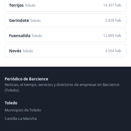
Torrijos
14.307 hab.
Toledo
Gerindote
2.828 hab.
Toledo
Fuensalida
12.669 hab.
Toledo
Novés
3.564 hab.
Toledo
Periódico de Barcience
Noticias, el tiempo, servicios y directorio de empresas en Barcience
(Toledo).
Toledo
Municipios de Toledo
Castilla-La Mancha