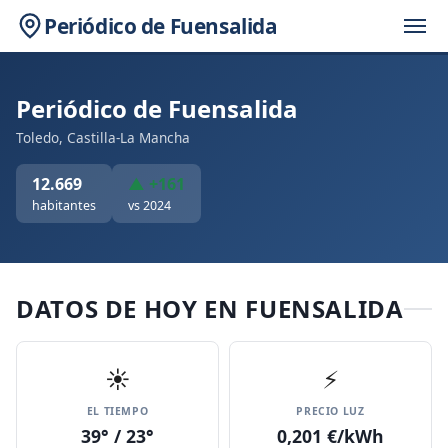
Periódico de Fuensalida
Periódico de Fuensalida
Toledo, Castilla-La Mancha
12.669
▲ +161
habitantes
vs 2024
DATOS DE HOY EN FUENSALIDA
☀️
⚡
EL TIEMPO
PRECIO LUZ
39° / 23°
0,201 €/kWh