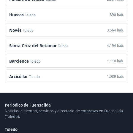
Huecas
890 hab.
Toledo
Novés
3.564 hab.
Toledo
Santa Cruz del Retamar
4.194 hab.
Toledo
Barcience
1.110 hab.
Toledo
Arcicóllar
1.089 hab.
Toledo
Periódico de Fuensalida
Noticias, el tiempo, servicios y directorio de empresas en Fuensalida
(Toledo).
Toledo