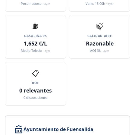
Poco nuboso ·
Valle: 15:00h ·
ayer
ayer
⛽️
🍃
GASOLINA 95
CALIDAD AIRE
1,652 €/L
Razonable
Media Toledo ·
AQI 36 ·
ayer
ayer
📋
BOE
0 relevantes
0 disposiciones
Ayuntamiento de Fuensalida