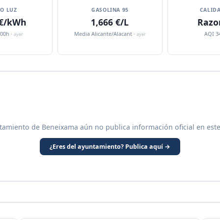
IO LUZ
GASOLINA 95
CALIDA
 €/kWh
1,666 €/L
Razo
:00h ·
Media Alicante/Alacant ·
AQI 3
ayer
ayer
tamiento de Beneixama aún no publica información oficial en est
¿Eres del ayuntamiento? Publica aquí →