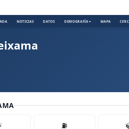
TADA
NOTICIAS
DATOS
DEMOGRAFÍA
MAPA
CER
neixama
XAMA
⚡
⛽️
