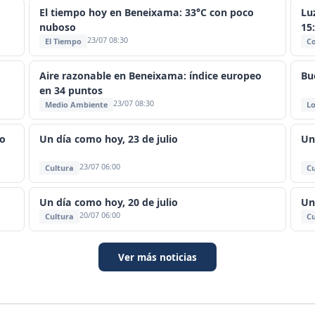
El tiempo hoy en Beneixama: 33°C con poco
Lu
nuboso
15
23/07 08:30
El Tiempo
C
Aire razonable en Beneixama: índice europeo
Bu
en 34 puntos
23/07 08:30
Medio Ambiente
Lo
io
Un día como hoy, 23 de julio
Un
23/07 06:00
Cultura
Cu
Un día como hoy, 20 de julio
Un
20/07 06:00
Cultura
Cu
Ver más noticias