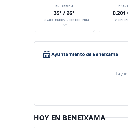
EL TIEMPO
PREC
35° / 26°
0,201
Intervalos nubosos con tormenta
Valle: 15
·
ayer
Ayuntamiento de Beneixama
El Ayun
HOY EN BENEIXAMA