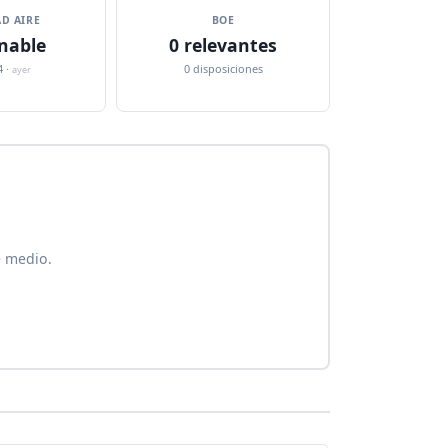
D AIRE
BOE
nable
0 relevantes
4 ·
0 disposiciones
ayer
e medio.