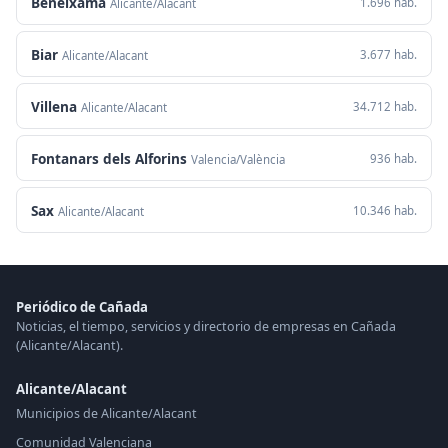
Beneixama
1.696 hab.
Alicante/Alacant
Biar
3.677 hab.
Alicante/Alacant
Villena
34.712 hab.
Alicante/Alacant
Fontanars dels Alforins
936 hab.
Valencia/València
Sax
10.346 hab.
Alicante/Alacant
Periódico de Cañada
Noticias, el tiempo, servicios y directorio de empresas en Cañada
(Alicante/Alacant).
Alicante/Alacant
Municipios de Alicante/Alacant
Comunidad Valenciana