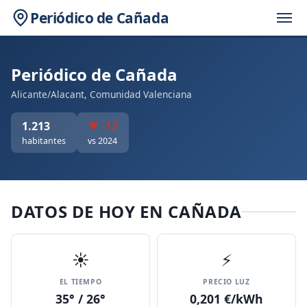
Periódico de Cañada
Periódico de Cañada
Alicante/Alacant, Comunidad Valenciana
1.213
▼ -12
habitantes
vs 2024
DATOS DE HOY EN CAÑADA
☀️
⚡
EL TIEMPO
PRECIO LUZ
35° / 26°
0,201 €/kWh