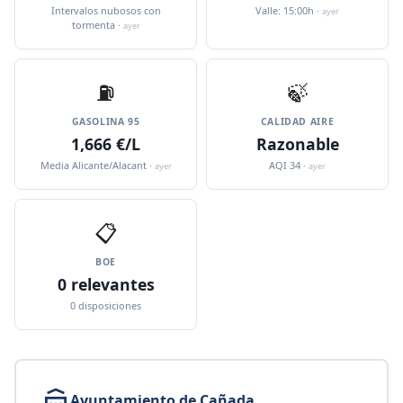
Intervalos nubosos con
Valle: 15:00h ·
ayer
tormenta ·
ayer
⛽️
🍃
GASOLINA 95
CALIDAD AIRE
1,666 €/L
Razonable
Media Alicante/Alacant ·
AQI 34 ·
ayer
ayer
📋
BOE
0 relevantes
0 disposiciones
Ayuntamiento de Cañada