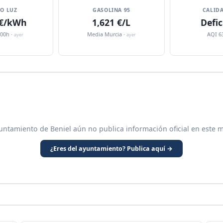
IO LUZ
GASOLINA 95
CALIDA
 €/kWh
1,621 €/L
Defic
:00h ·
Media Murcia ·
AQI 6
ayer
ayer
untamiento de Beniel aún no publica información oficial en este 
¿Eres del ayuntamiento? Publica aquí →