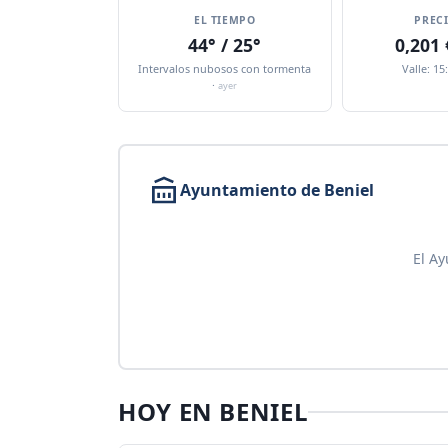
EL TIEMPO
PREC
44° / 25°
0,201
Intervalos nubosos con tormenta
Valle: 15
·
ayer
Ayuntamiento de Beniel
El Ay
HOY EN BENIEL