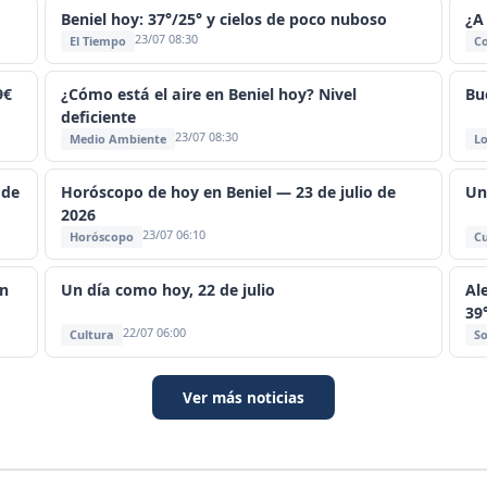
Beniel hoy: 37°/25° y cielos de poco nuboso
¿A
23/07 08:30
El Tiempo
C
9€
¿Cómo está el aire en Beniel hoy? Nivel
Bu
deficiente
23/07 08:30
Medio Ambiente
Lo
 de
Horóscopo de hoy en Beniel — 23 de julio de
Un
2026
23/07 06:10
Horóscopo
Cu
an
Un día como hoy, 22 de julio
Al
39
22/07 06:00
Cultura
So
Ver más noticias