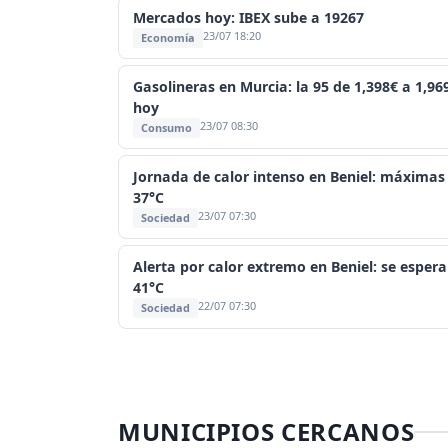
Mercados hoy: IBEX sube a 19267
23/07 18:20
Economía
Gasolineras en Murcia: la 95 de 1,398€ a 1,96
hoy
23/07 08:30
Consumo
Jornada de calor intenso en Beniel: máximas
37°C
23/07 07:30
Sociedad
Alerta por calor extremo en Beniel: se esper
41°C
22/07 07:30
Sociedad
MUNICIPIOS CERCANOS