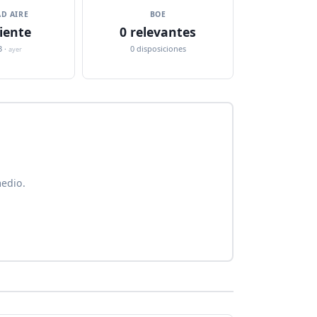
D AIRE
BOE
iente
0 relevantes
3 ·
0 disposiciones
ayer
medio.