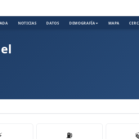
TADA
NOTICIAS
DATOS
DEMOGRAFÍA
MAPA
CER
el
⚡
⛽️
