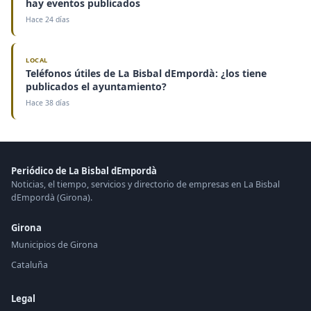
hay eventos publicados
Hace 24 días
LOCAL
Teléfonos útiles de La Bisbal dEmpordà: ¿los tiene
publicados el ayuntamiento?
Hace 38 días
Periódico de La Bisbal dEmpordà
Noticias, el tiempo, servicios y directorio de empresas en La Bisbal
dEmpordà (Girona).
Girona
Municipios de Girona
Cataluña
Legal