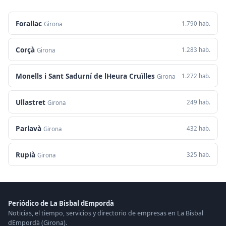
Forallac
1.790 hab.
Girona
Corçà
1.283 hab.
Girona
Monells i Sant Sadurní de lHeura Cruïlles
1.272 hab.
Girona
Ullastret
249 hab.
Girona
Parlavà
432 hab.
Girona
Rupià
325 hab.
Girona
Periódico de La Bisbal dEmpordà
Noticias, el tiempo, servicios y directorio de empresas en La Bisbal
dEmpordà (Girona).