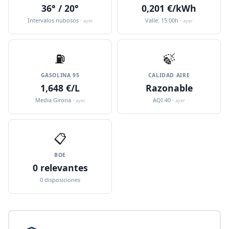
36° / 20°
0,201 €/kWh
Intervalos nubosos ·
Valle: 15:00h ·
ayer
ayer
⛽️
🍃
GASOLINA 95
CALIDAD AIRE
1,648 €/L
Razonable
Media Girona ·
AQI 40 ·
ayer
ayer
📋
BOE
0 relevantes
0 disposiciones