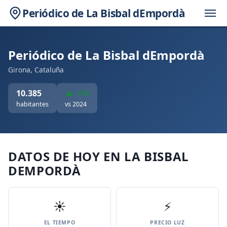
Periódico de La Bisbal dEmpordà
Periódico de La Bisbal dEmpordà
Girona, Cataluña
10.385
▲ +74
habitantes
vs 2024
DATOS DE HOY EN LA BISBAL
DEMPORDÀ
☀️
⚡
EL TIEMPO
PRECIO LUZ