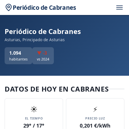
Periódico de Cabranes
Periódico de Cabranes
Asturias, Principado de Asturias
1.094
▼ -3
habitantes
vs 2024
DATOS DE HOY EN CABRANES
☀️
⚡
EL TIEMPO
PRECIO LUZ
29° / 17°
0,201 €/kWh