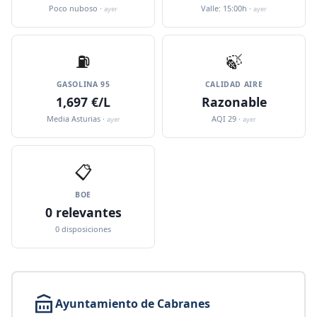
Poco nuboso ·
Valle: 15:00h ·
ayer
ayer
⛽️
🍃
GASOLINA 95
CALIDAD AIRE
1,697 €/L
Razonable
Media Asturias ·
AQI 29 ·
ayer
ayer
📋
BOE
0 relevantes
0 disposiciones
Ayuntamiento de Cabranes