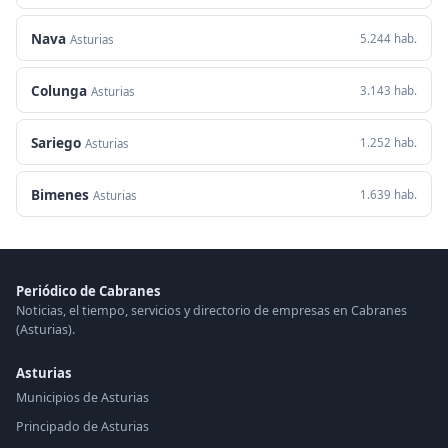
Nava
5.244 hab.
Asturias
Colunga
3.143 hab.
Asturias
Sariego
1.252 hab.
Asturias
Bimenes
1.639 hab.
Asturias
Periódico de Cabranes
Noticias, el tiempo, servicios y directorio de empresas en Cabranes
(Asturias).
Asturias
Municipios de Asturias
Principado de Asturias