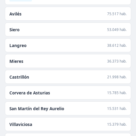
Avilés
75.517 hab.
Siero
53.049 hab.
Langreo
38.612 hab.
Mieres
36.373 hab.
Castrillón
21.998 hab.
Corvera de Asturias
15.785 hab.
San Martín del Rey Aurelio
15.531 hab.
Villaviciosa
15.379 hab.