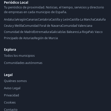
Periódico Local
Tu periódico de proximidad. Noticias, el tiempo, servicios y directorio
de empresas en cada municipio de España.
Andalucía
Aragón
Canarias
Cantabria
Castilla y León
Castilla-La Mancha
Cataluña
Ceuta y Melilla
Comunidad Foral de Navarra
Comunidad Valenciana
Comunidad de Madrid
Extremadura
Galicia
Islas Baleares
La Rioja
País Vasco
Principado de Asturias
Región de Murcia
Explora
Todos los municipios
Comunidades autónomas
Legal
Quiénes somos
Aviso Legal
Privacidad
Cookies
Contacto