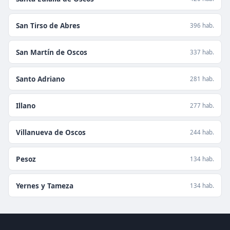
San Tirso de Abres
396 hab.
San Martín de Oscos
337 hab.
Santo Adriano
281 hab.
Illano
277 hab.
Villanueva de Oscos
244 hab.
Pesoz
134 hab.
Yernes y Tameza
134 hab.