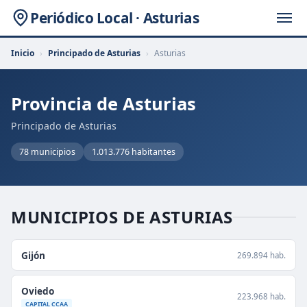
Periódico Local · Asturias
Inicio
›
Principado de Asturias
›
Asturias
Provincia de Asturias
Principado de Asturias
78 municipios
1.013.776 habitantes
MUNICIPIOS DE ASTURIAS
Gijón
269.894 hab.
Oviedo
223.968 hab.
CAPITAL CCAA