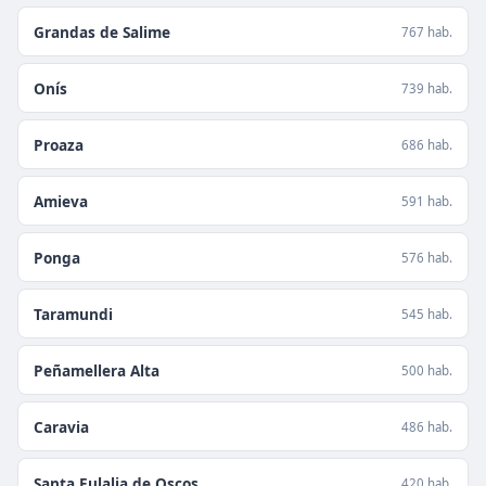
Grandas de Salime
767 hab.
Onís
739 hab.
Proaza
686 hab.
Amieva
591 hab.
Ponga
576 hab.
Taramundi
545 hab.
Peñamellera Alta
500 hab.
Caravia
486 hab.
Santa Eulalia de Oscos
420 hab.