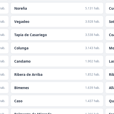
Noreña
Cud
hab.
5.131 hab.
Vegadeo
So
hab.
3.928 hab.
Tapia de Casariego
Co
hab.
3.538 hab.
Colunga
Mo
hab.
3.143 hab.
Candamo
La
hab.
1.902 hab.
Ribera de Arriba
Ri
hab.
1.852 hab.
Bimenes
Al
hab.
1.639 hab.
Caso
Qu
hab.
1.437 hab.