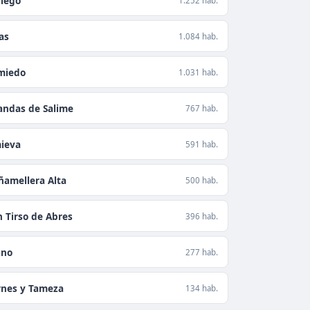
riego
1.252 hab.
as
1.084 hab.
miedo
1.031 hab.
andas de Salime
767 hab.
ieva
591 hab.
ñamellera Alta
500 hab.
n Tirso de Abres
396 hab.
ano
277 hab.
rnes y Tameza
134 hab.