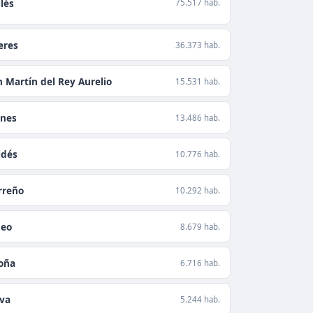
lés
75.517 hab.
eres
36.373 hab.
n Martín del Rey Aurelio
15.531 hab.
anes
13.486 hab.
ldés
10.776 hab.
rreño
10.292 hab.
neo
8.679 hab.
loña
6.716 hab.
va
5.244 hab.