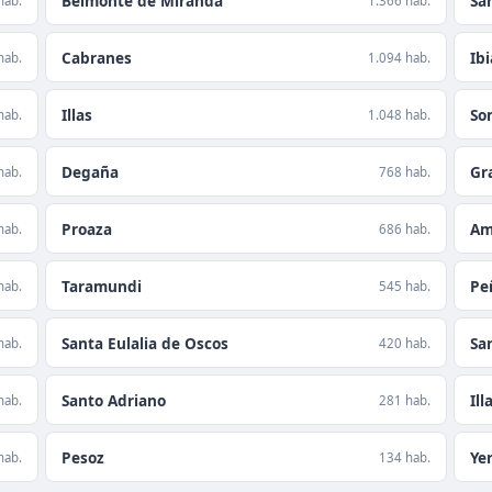
Belmonte de Miranda
Sa
hab.
1.366 hab.
Cabranes
Ibi
hab.
1.094 hab.
Illas
So
hab.
1.048 hab.
Degaña
Gr
hab.
768 hab.
Proaza
Am
hab.
686 hab.
Taramundi
Pe
hab.
545 hab.
Santa Eulalia de Oscos
Sa
hab.
420 hab.
Santo Adriano
Ill
hab.
281 hab.
Pesoz
Ye
hab.
134 hab.