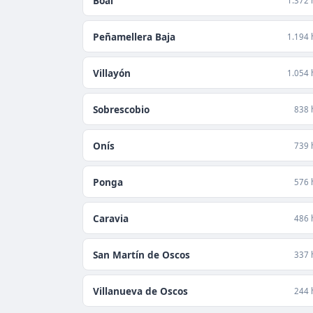
Boal
1.372 
Peñamellera Baja
1.194 
Villayón
1.054 
Sobrescobio
838 
Onís
739 
Ponga
576 
Caravia
486 
San Martín de Oscos
337 
Villanueva de Oscos
244 