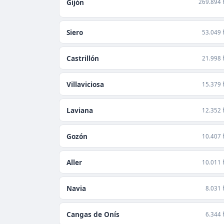
Gijón
269.894 
Siero
53.049 
Castrillón
21.998 
Villaviciosa
15.379 
Laviana
12.352 
Gozón
10.407 
Aller
10.011 
Navia
8.031 
Cangas de Onís
6.344 