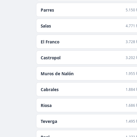
Parres
5.150 
Salas
4.771 
El Franco
3.728 
Castropol
3.202 
Muros de Nalón
1.955 
Cabrales
1.884 
Riosa
1.686 
Teverga
1.495 