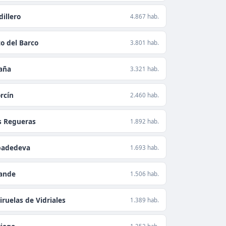
illero
4.867 hab.
to del Barco
3.801 hab.
aña
3.321 hab.
rcín
2.460 hab.
s Regueras
1.892 hab.
badedeva
1.693 hab.
lande
1.506 hab.
iruelas de Vidriales
1.389 hab.