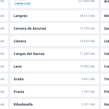
Avi
hab.
223.968 hab.
CAPITAL CCAA
Langreo
Mi
hab.
38.612 hab.
Corvera de Asturias
Sa
hab.
15.785 hab.
Llanera
Ll
hab.
14.020 hab.
Cangas del Narcea
Va
hab.
11.282 hab.
Lena
Ca
hab.
10.382 hab.
Grado
Ti
hab.
9.681 hab.
Pravia
Pi
hab.
7.792 hab.
Ribadesella
Na
hab.
5.591 hab.