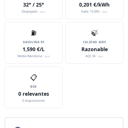
32° / 25°
0,201 €/kWh
Despejado ·
Valle: 15:00h ·
ayer
ayer
⛽️
🍃
GASOLINA 95
CALIDAD AIRE
1,590 €/L
Razonable
Media Barcelona ·
AQI 34 ·
ayer
ayer
📋
BOE
0 relevantes
0 disposiciones