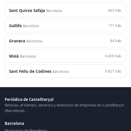
Sant Quirze Safaja
663 hab.
Barcelona
Gallifa
171 hab.
Barcelona
Granera
84 hab.
Barcelona
Moià
6.828 hab.
Barcelona
Sant Feliu de Codines
6.827 hab.
Barcelona
Periódico de Castellterçol
Noticias, el tiempo, servicios y directorio de empresas en Castellterçol
(Barcelona).
Barcelona
Municipios de Barcelona