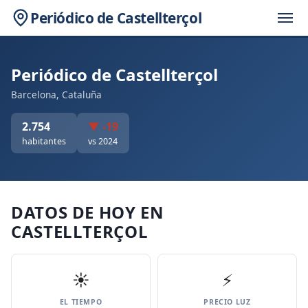
Periódico de Castellterçol
Periódico de Castellterçol
Barcelona, Cataluña
2.754
▼ -19
habitantes
vs 2024
DATOS DE HOY EN
CASTELLTERÇOL
☀️
⚡
EL TIEMPO
PRECIO LUZ