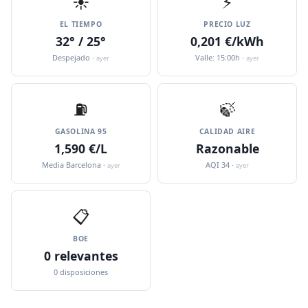
☀️
⚡
EL TIEMPO
PRECIO LUZ
32° / 25°
0,201 €/kWh
Despejado ·
Valle: 15:00h ·
ayer
ayer
⛽️
🍃
GASOLINA 95
CALIDAD AIRE
1,590 €/L
Razonable
Media Barcelona ·
AQI 34 ·
ayer
ayer
📋
BOE
0 relevantes
0 disposiciones