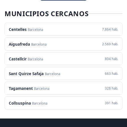
MUNICIPIOS CERCANOS
Centelles
7.864 hab.
Barcelona
Aiguafreda
2.569 hab.
Barcelona
Castellcir
804 hab.
Barcelona
Sant Quirze Safaja
663 hab.
Barcelona
Tagamanent
328 hab.
Barcelona
Collsuspina
391 hab.
Barcelona