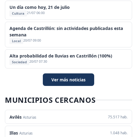
Un día como hoy, 21 de julio
21/07 06:00
Cultura
Agenda de Castrillón: sin actividades publicadas esta
semana
20/07 09:00
Local
Alta probabilidad de lluvias en Castrillón (100%)
20/07 07:30
Sociedad
Ver más noticias
MUNICIPIOS CERCANOS
Avilés
75.517 hab.
Asturias
Illas
1.048 hab.
Asturias