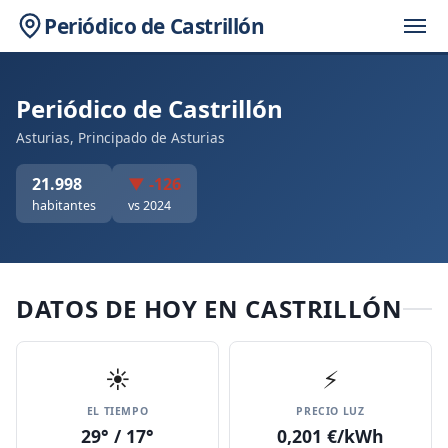
Periódico de Castrillón
Periódico de Castrillón
Asturias, Principado de Asturias
21.998
▼ -126
habitantes
vs 2024
DATOS DE HOY EN CASTRILLÓN
☀️
⚡
EL TIEMPO
PRECIO LUZ
29° / 17°
0,201 €/kWh