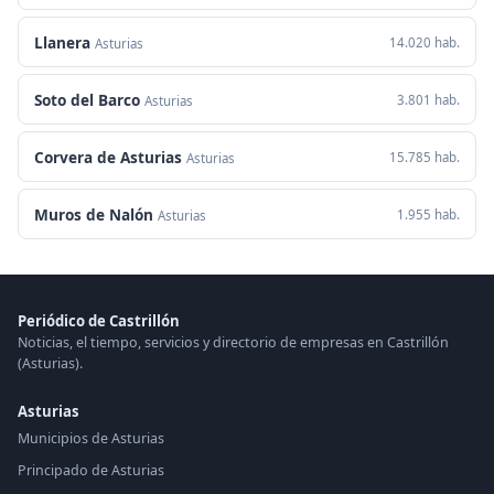
Llanera
14.020 hab.
Asturias
Soto del Barco
3.801 hab.
Asturias
Corvera de Asturias
15.785 hab.
Asturias
Muros de Nalón
1.955 hab.
Asturias
Periódico de Castrillón
Noticias, el tiempo, servicios y directorio de empresas en Castrillón
(Asturias).
Asturias
Municipios de Asturias
Principado de Asturias