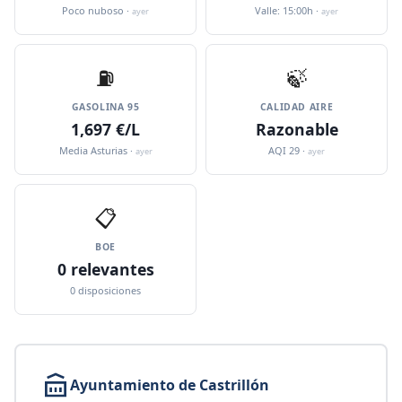
Poco nuboso ·
Valle: 15:00h ·
ayer
ayer
⛽️
🍃
GASOLINA 95
CALIDAD AIRE
1,697 €/L
Razonable
Media Asturias ·
AQI 29 ·
ayer
ayer
📋
BOE
0 relevantes
0 disposiciones
Ayuntamiento de Castrillón