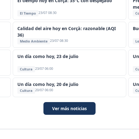
El tiempo hoy en Corçà: 35°C con despejado
Pr
me
23/07 08:30
El Tiempo
C
Calidad del aire hoy en Corçà: razonable (AQI
Bu
36)
23/07 08:30
Medio Ambiente
Lo
Un día como hoy, 23 de julio
Un
23/07 06:00
Cultura
Cu
Un día como hoy, 20 de julio
Un
20/07 06:00
Cultura
Cu
Ver más noticias