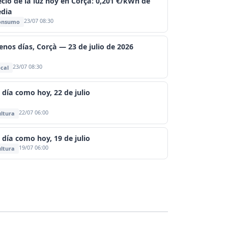
ecio de la luz hoy en Corçà: 0,201 €/kWh de
dia
23/07 08:30
onsumo
enos días, Corçà — 23 de julio de 2026
23/07 08:30
cal
 día como hoy, 22 de julio
22/07 06:00
ltura
 día como hoy, 19 de julio
19/07 06:00
ltura