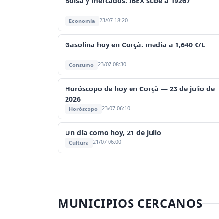
Bolsa y mercados: IBEX sube a 19267
23/07 18:20
Economía
Gasolina hoy en Corçà: media a 1,640 €/L
23/07 08:30
Consumo
Horóscopo de hoy en Corçà — 23 de julio de
2026
23/07 06:10
Horóscopo
Un día como hoy, 21 de julio
21/07 06:00
Cultura
MUNICIPIOS CERCANOS