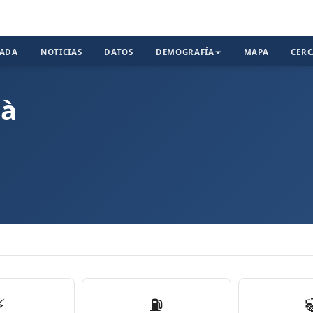
TADA
NOTICIAS
DATOS
DEMOGRAFÍA
MAPA
CER
çà
⚡
⛽️
