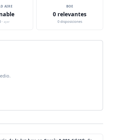
D AIRE
BOE
nable
0 relevantes
0 ·
0 disposiciones
ayer
edio.