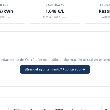
IO LUZ
GASOLINA 95
CALIDA
 €/kWh
1,648 €/L
Razo
:00h ·
Media Girona ·
AQI 4
ayer
ayer
yuntamiento de Corçà aún no publica información oficial en este m
¿Eres del ayuntamiento? Publica aquí →