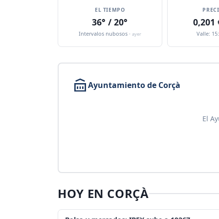
EL TIEMPO
PREC
36° / 20°
0,201
Intervalos nubosos ·
Valle: 15
ayer
Ayuntamiento de Corçà
El A
HOY EN CORÇÀ