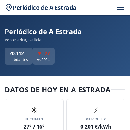
Periódico de A Estrada
Periódico de A Estrada
Pontevedra, Galicia
20.112
▼ -27
habitantes
vs 2024
DATOS DE HOY EN A ESTRADA
☀️
⚡
EL TIEMPO
PRECIO LUZ
27° / 16°
0,201 €/kWh