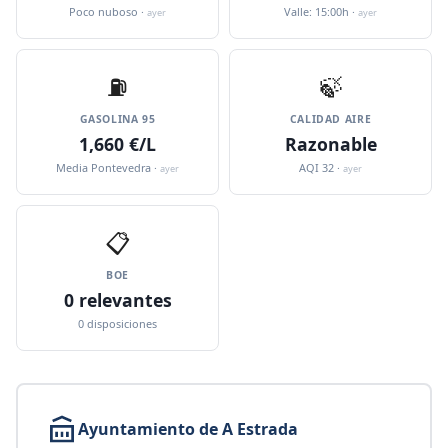
Poco nuboso ·
Valle: 15:00h ·
ayer
ayer
⛽️
🍃
GASOLINA 95
CALIDAD AIRE
1,660 €/L
Razonable
Media Pontevedra ·
AQI 32 ·
ayer
ayer
📋
BOE
0 relevantes
0 disposiciones
Ayuntamiento de A Estrada