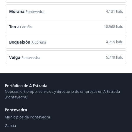
Moraña
4.131 hab.
Pontevedra
Teo
18.968 hab.
A Coruña
Boqueixón
4.219 hab.
A Coruña
Valga
5.779 hab.
Pontevedra
Periódico de A Estrada
Noticias, el tiempo, servicios y directorio de empresas en A Estrada
(Pontevedra).
Pontevedra
Municipios de Pontevedra
Galicia