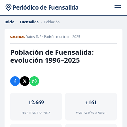
Periódico de Fuensalida
Inicio
›
Fuensalida
›
Población
Datos INE · Padrón municipal 2025
SOCIEDAD
Población de Fuensalida:
evolución 1996–2025
12.669
+161
HABITANTES 2025
VARIACIÓN ANUAL