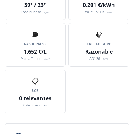
39° / 23°
0,201 €/kWh
Poco nuboso ·
Valle: 15:00h ·
ayer
ayer
⛽️
🍃
GASOLINA 95
CALIDAD AIRE
1,652 €/L
Razonable
Media Toledo ·
AQI 36 ·
ayer
ayer
📋
BOE
0 relevantes
0 disposiciones