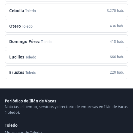
Cebolla
3.270 hab.
Toledo
Otero
436 hab.
Toledo
Domingo Pérez
418 hab.
Toledo
Lucillos
666 hab.
Toledo
Erustes
220 hab.
Toledo
Periódico de Illán de Vacas
Noticias, el tiempo, servicios y directorio de empresas en Illán de Vacas
(Toledo).
Toledo
Municipios de Toledo