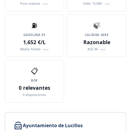
Poco nuboso ·
Valle: 15:00h ·
ayer
ayer
⛽️
🍃
GASOLINA 95
CALIDAD AIRE
1,652 €/L
Razonable
Media Toledo ·
AQI 36 ·
ayer
ayer
📋
BOE
0 relevantes
0 disposiciones
Ayuntamiento de Lucillos