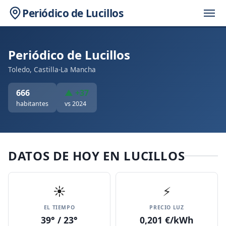
Periódico de Lucillos
Periódico de Lucillos
Toledo, Castilla-La Mancha
666
▲ +37
habitantes
vs 2024
DATOS DE HOY EN LUCILLOS
☀️
⚡
EL TIEMPO
PRECIO LUZ
39° / 23°
0,201 €/kWh