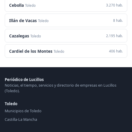
Cebolla
3.270 hab.
Toledo
Illán de Vacas
8 hab.
Toledo
Cazalegas
2.195 hab.
Toledo
Cardiel de los Montes
406 hab.
Toledo
Periódico de Lucillos
Noticias, el tiempo, servicios y directorio de empresas en Lucillos
(Toledo).
Toledo
Municipios de Toledo
Castilla-La Mancha