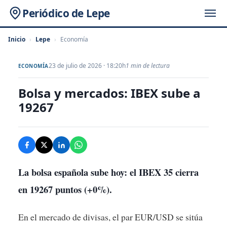
Periódico de Lepe
Inicio
›
Lepe
›
Economía
23 de julio de 2026 · 18:20h
1 min de lectura
ECONOMÍA
Bolsa y mercados: IBEX sube a
19267
La bolsa española sube hoy: el IBEX 35 cierra
en
19267
puntos (+0%).
En el mercado de divisas, el par EUR/USD se sitúa