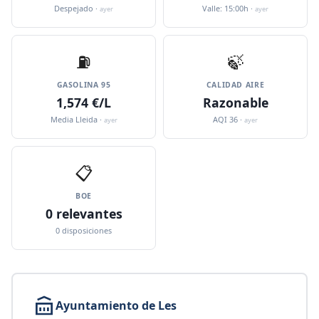
Despejado ·
Valle: 15:00h ·
ayer
ayer
⛽️
🍃
GASOLINA 95
CALIDAD AIRE
1,574 €/L
Razonable
Media Lleida ·
AQI 36 ·
ayer
ayer
📋
BOE
0 relevantes
0 disposiciones
Ayuntamiento de Les