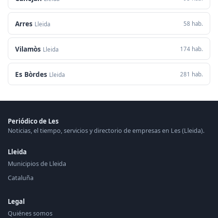
Arres
58 hab.
Lleida
Vilamòs
174 hab.
Lleida
Es Bòrdes
281 hab.
Lleida
Periódico de Les
Noticias, el tiempo, servicios y directorio de empresas en Les (Lleida).
Lleida
Municipios de Lleida
Cataluña
Legal
Quiénes somos