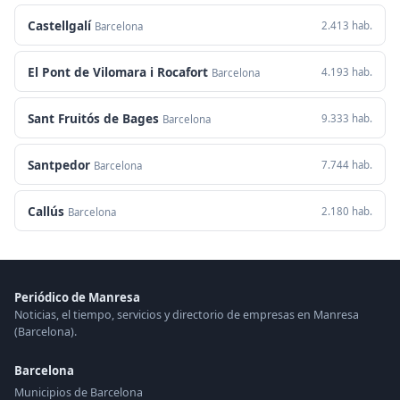
Castellgalí
2.413 hab.
Barcelona
El Pont de Vilomara i Rocafort
4.193 hab.
Barcelona
Sant Fruitós de Bages
9.333 hab.
Barcelona
Santpedor
7.744 hab.
Barcelona
Callús
2.180 hab.
Barcelona
Periódico de Manresa
Noticias, el tiempo, servicios y directorio de empresas en Manresa
(Barcelona).
Barcelona
Municipios de Barcelona