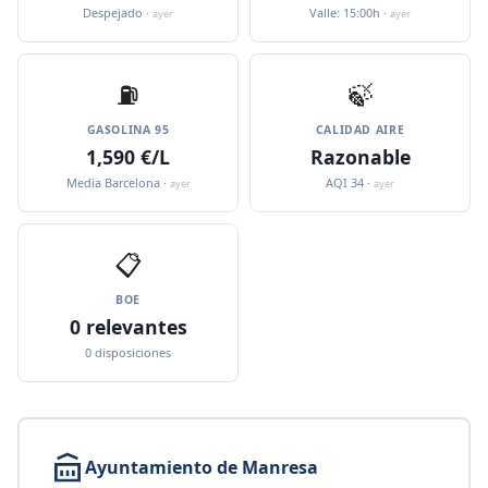
Despejado ·
Valle: 15:00h ·
ayer
ayer
⛽️
🍃
GASOLINA 95
CALIDAD AIRE
1,590 €/L
Razonable
Media Barcelona ·
AQI 34 ·
ayer
ayer
📋
BOE
0 relevantes
0 disposiciones
Ayuntamiento de Manresa