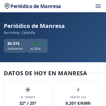
Periódico de Manresa
Periódico de Manresa
Barcelona, Cataluña
80.974
▲ +773
habitantes
vs 2024
DATOS DE HOY EN MANRESA
☀️
⚡
EL TIEMPO
PRECIO LUZ
32° / 25°
0,201 €/kWh