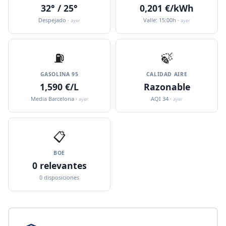
32° / 25°
0,201 €/kWh
Despejado ·
Valle: 15:00h ·
ayer
ayer
⛽️
🍃
GASOLINA 95
CALIDAD AIRE
1,590 €/L
Razonable
Media Barcelona ·
AQI 34 ·
ayer
ayer
📋
BOE
0 relevantes
0 disposiciones