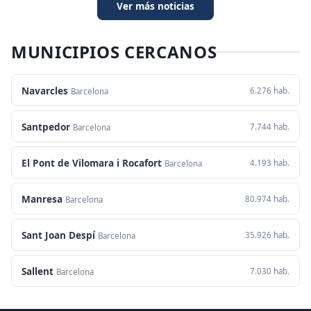
Ver más noticias
MUNICIPIOS CERCANOS
Navarcles
6.276 hab.
Barcelona
Santpedor
7.744 hab.
Barcelona
El Pont de Vilomara i Rocafort
4.193 hab.
Barcelona
Manresa
80.974 hab.
Barcelona
Sant Joan Despí
35.926 hab.
Barcelona
Sallent
7.030 hab.
Barcelona